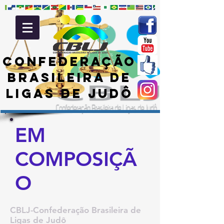
CONFEDERAÇÃO
BRASILEIRA DE
LIGAS DE JUDÔ
EM
COMPOSIÇÃ
O
CBLJ-Confederação Brasileira de
Ligas de Judô